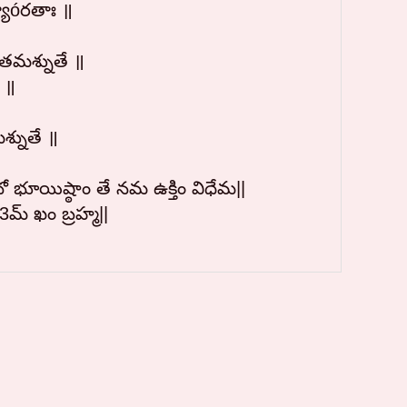
యాóరతాః ॥
తమశ్నుతే ॥
 ॥
శ్నుతే ॥
 భూయిష్ఠాం తే నమ ఉక్తిం విధేమ||
్ ఖం బ్రహ్మ||