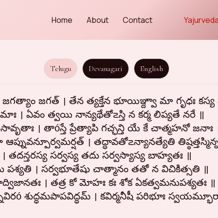
Home
About
Contact
Yajurveda
Telugu
Devanagari
English
త్యాం జగత్ । తేన త్యక్తేన భూయిఞ్ద్వా మా గృధః కస్య స
తóమాః । ఏవం త్వయి నాన్యథేతో౽స్తి న కర్మ లిప్యతే నరే ॥
ృతాః । తాóస్తే ప్రేత్యాపి గచ్ఛన్తి యే కే చాత్మహనో జనాః 
్నువన్పూర్వమర్షత్ । తద్ధావతో౽న్యానత్యేతి తిష్ఠత్తస్మి
కే । తదన్తరస్య సర్వస్య తదు సర్వస్యాస్య బాహ్యతః ॥
ను పశ్యతి । సర్వభూతేషు చాత్మానం తతో న విచికిత్సతి ॥
భూద్విజానతః । తత్ర కో మోహః కః శోక ఏకత్వమనుపశ్యతః ॥
రó శుద్ధమపాపవిద్ధమ్ । కవిర్మనీషీ పరిభూః స్వయమ్భూర్యా