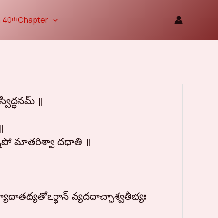
 40ᵗʰ Chapter
్విద్ధనమ్ ॥
॥
న్నపో మాతరిశ్వా దధాతి ॥
థాతథ్యతోఽర్థాన్ వ్యదధాచ్ఛాశ్వతీభ్యః