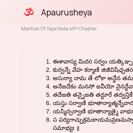
Skip
Apaurusheya
to
content
Mantras Of YajurVeda 40ᵗʰ Chapter
ఈశావాస్య మిదó సర్వం యత్కిఞ్చ జగ
కుర్వన్నే వేహ కర్మాణి జిజీవిషేఛ్ఛ
అసుర్యా నామ తే లోకా అన్ధేన తమసావ
అనేజదేకం మనసో జవీయో నైనద్దేవా ఆప
తదేజతి తన్నైజతి తద్దూరే తద్వన్తి
యస్తు సర్వాణి భూతాన్యాత్మన్నేవా
యస్మిన్సర్వాణి భూతాన్యాత్మై వా
స పర్యగాచ్ఛుక్రమకాయమవ్రణమస్నావి
సమాభ్యః ॥