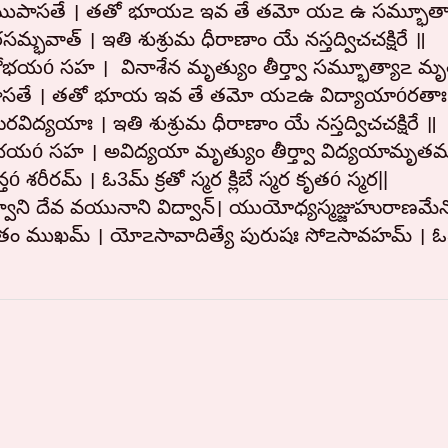
్భూతిముపాసతే । తతో భూయ౽ ఇవ తే తమో య౽ ఉ సమ్భూత్
భవాత్ । ఇతి శుశ్రుమ ధీరాణాం యే నస్తద్విచచక్షిరే ॥
దోభయó సహ । వినాశేన మృత్యుం తీర్త్వా సమ్భూత్యా౽ మృ
్యాముపాసతే । తతో భూయ ఇవ తే తమో య౽ఉ విద్యాయాóరతాః
ిద్యయాః । ఇతి శుశ్రుమ ధీరాణాం యే నస్తద్విచచక్షిరే ॥
ేదోభయó సహ । అవిద్యయా మృత్యుం తీర్త్వా విద్యయామృతమ
రమ్ । ఓ3మ్ క్రతో స్మర క్లిబే స్మర కృతó స్మర||
వాని దేవ వయునాని విద్వాన్। యుయోధ్యస్మజ్జుహురాణమేనో
ితం ముఖమ్ । యో౽సావాదిత్యే పురుషః సో౽సావహమ్ । ఓ3మ