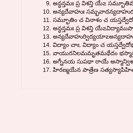
అన్ధన్తమః ప్ర విశన్తి యే౽ సమ
అన్యదేవాహుః సమ్భవాదన్యదాహురసమ్
సమ్భూతిం చ వినాశం చ యస్తద్వే
అన్ధన్తమః ప్ర విశన్తి యే౽విద
అన్యదేవాహుర్విద్యయా౽అన్యదాహురవ
విద్యాం చాఽ విద్యాం చ యస్తద్వ
వాయురనిలమమృతమథేదం భస్మాన్తó శరీ
అగ్నేనయ సుపథా రాయే అస్మాన్విశ్
హిరణ్మయేన పాత్రేణ సత్యస్యాపిహ